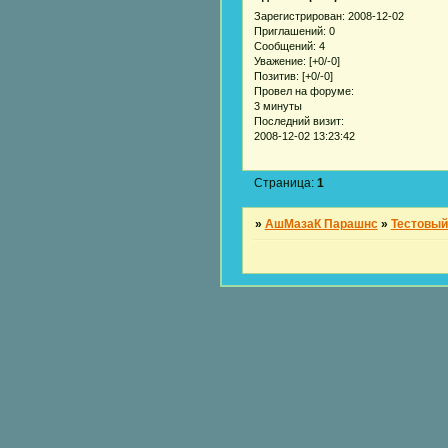
Зарегистрирован
: 2008-12-02
Приглашений:
0
Сообщений:
4
Уважение:
[+0/-0]
Позитив:
[+0/-0]
Провел на форуме:
3 минуты
Последний визит:
2008-12-02 13:23:42
Страница:
1
»
АшМазаК Парашнс
»
Тестовы