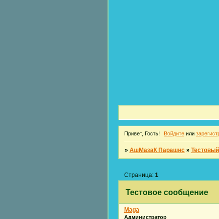
Привет, Гость!
Войдите
или
зарегист
»
АшМазаК Парашнс
»
Тестовы
Страница:
1
Тестовое сообщение
Maga
Администратор