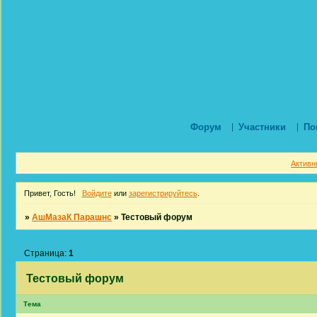
Форум
Участники
По
Активн
Привет, Гость!
Войдите
или
зарегистрируйтесь
.
»
АшМазаК Парашнс
»
Тестовый форум
Страница:
1
Тестовый форум
Тема