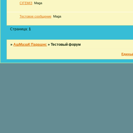
СІГЕМІЗ
Maga
Тестовое сообщение
Maga
Страница:
1
»
АшМазаК Парашнс
»
Тестовый форум
Едины